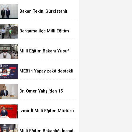
Bakan Tekin, Gürcistanlı
mevkidaşı Mikanadze ile
görüştü
Bergama İlçe Milli Eğitim
Müdürü Ekrem Ulus,
Bergama Güzel Sanatlar
Lisesindeki çalışmaları
Millî Eğitim Bakanı Yusuf
inceledi
O Branş Öğretmenlerinin Yetkileri Kısıtlandı: 
Tekin, Yüksek Askerî Şûra
Toplantısı’na katıldı
Çağrıda Bulundu!
MEB'in Yapay zekâ destekli
DİLİM platformu 220 bini
aşkın kullanıcıya ulaştı
Dr. Ömer Yahşi'den 15
Temmuz mesajı
İzmir İl Millî Eğitim Müdürü
Dr. Ömer Yahşi: "15
Temmuz ruhu gelecek
nesillere aktarılacak"
Millî Eğitim Bakanlığı İnşaat