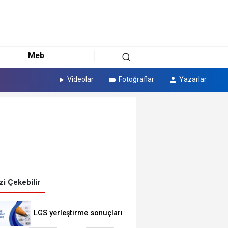
Meb
Videolar
Fotoğraflar
Yazarlar
izi Çekebilir
LGS yerleştirme sonuçları
erişime açıldı