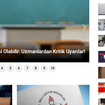
 Yetkileri Kısıtlandı: Sendika MEB'e
ğrıda Bulundu!
4
5
6
7
8
9
10