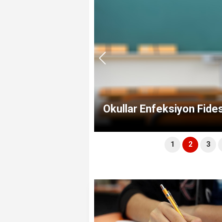
O Branş Öğretmenlerinin
ritik Uyarılar!
Ça
1
2
3