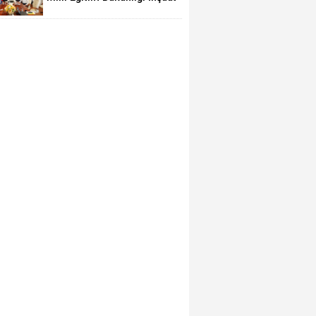
ve Emlak Genel Müdürü
Aynur Gökalp Durna,
İzmir'de İncelemelerde
Bulundu