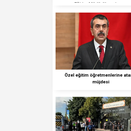
Eğitim Müdürü'ne ziyaret
Özel eğitim öğretmenlerine at
müjdesi