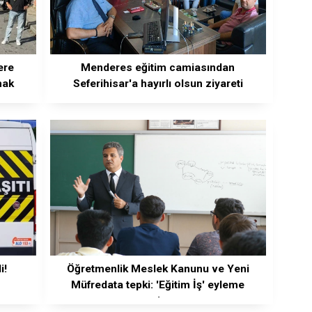
ere
Menderes eğitim camiasından
mak
Seferihisar'a hayırlı olsun ziyareti
i!
Öğretmenlik Meslek Kanunu ve Yeni
Müfredata tepki: 'Eğitim İş' eyleme
geçiyor