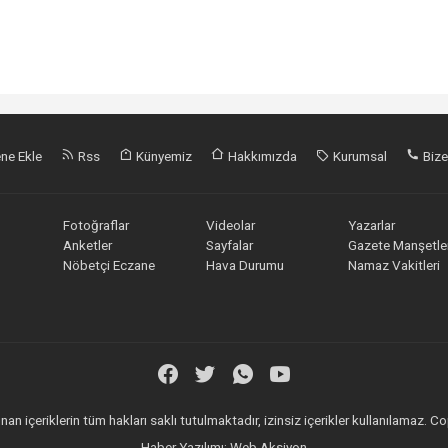
ne Ekle
Rss
Künyemiz
Hakkımızda
Kurumsal
Bize
Fotoğraflar
Videolar
Yazarlar
Anketler
Sayfalar
Gazete Manşetler
Nöbetçi Eczane
Hava Durumu
Namaz Vakitleri
an içeriklerin tüm hakları saklı tutulmaktadır, izinsiz içerikler kullanılamaz.
Haber Yazılımı:
Web Aksiyon