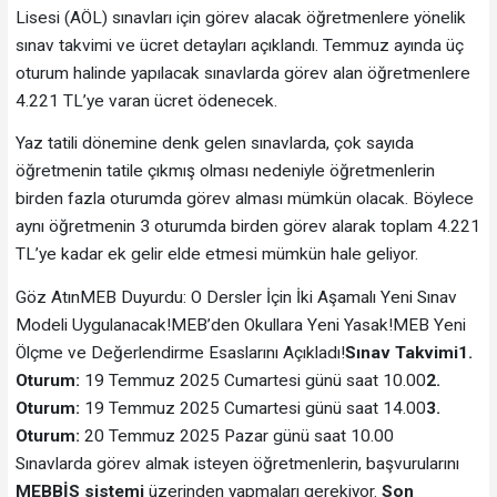
Lisesi (AÖL) sınavları için görev alacak öğretmenlere yönelik
sınav takvimi ve ücret detayları açıklandı. Temmuz ayında üç
oturum halinde yapılacak sınavlarda görev alan öğretmenlere
4.221 TL’ye varan ücret ödenecek.
Yaz tatili dönemine denk gelen sınavlarda, çok sayıda
öğretmenin tatile çıkmış olması nedeniyle öğretmenlerin
birden fazla oturumda görev alması mümkün olacak. Böylece
aynı öğretmenin 3 oturumda birden görev alarak toplam 4.221
TL’ye kadar ek gelir elde etmesi mümkün hale geliyor.
Göz AtınMEB Duyurdu: O Dersler İçin İki Aşamalı Yeni Sınav
Modeli Uygulanacak!MEB’den Okullara Yeni Yasak!MEB Yeni
Ölçme ve Değerlendirme Esaslarını Açıkladı!
Sınav Takvimi
1.
Oturum:
19 Temmuz 2025 Cumartesi günü saat 10.00
2.
Oturum:
19 Temmuz 2025 Cumartesi günü saat 14.00
3.
Oturum:
20 Temmuz 2025 Pazar günü saat 10.00
Sınavlarda görev almak isteyen öğretmenlerin, başvurularını
MEBBİS sistemi
üzerinden yapmaları gerekiyor.
Son