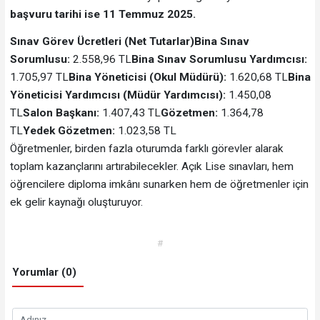
başvuru tarihi ise 11 Temmuz 2025.
Sınav Görev Ücretleri (Net Tutarlar)
Bina Sınav
Sorumlusu:
2.558,96 TL
Bina Sınav Sorumlusu Yardımcısı:
1.705,97 TL
Bina Yöneticisi (Okul Müdürü):
1.620,68 TL
Bina
Yöneticisi Yardımcısı (Müdür Yardımcısı):
1.450,08
TL
Salon Başkanı:
1.407,43 TL
Gözetmen:
1.364,78
TL
Yedek Gözetmen:
1.023,58 TL
Öğretmenler, birden fazla oturumda farklı görevler alarak
toplam kazançlarını artırabilecekler. Açık Lise sınavları, hem
öğrencilere diploma imkânı sunarken hem de öğretmenler için
ek gelir kaynağı oluşturuyor.
#
Yorumlar (0)