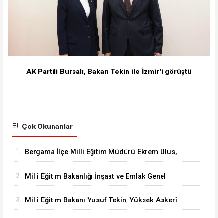
AK Partili Bursalı, Bakan Tekin ile İzmir'i görüştü
Çok Okunanlar
1.
Bergama İlçe Milli Eğitim Müdürü Ekrem Ulus,
Bergama Güzel Sanatlar Lisesindeki
2.
Millî Eğitim Bakanlığı İnşaat ve Emlak Genel
çalışmaları inceledi
Müdürü Aynur Gökalp Durna, İzmir'de
3.
Millî Eğitim Bakanı Yusuf Tekin, Yüksek Askerî
İncelemelerde Bulundu
Şûra Toplantısı’na katıldı