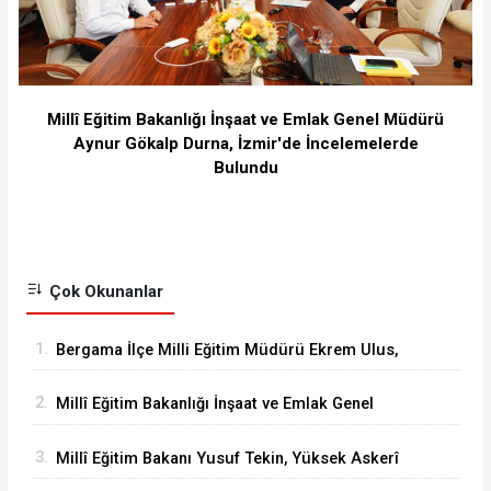
Millî Eğitim Bakanlığı İnşaat ve Emlak Genel Müdürü
Aynur Gökalp Durna, İzmir'de İncelemelerde
Bulundu
Çok Okunanlar
1.
Bergama İlçe Milli Eğitim Müdürü Ekrem Ulus,
Bergama Güzel Sanatlar Lisesindeki
2.
Millî Eğitim Bakanlığı İnşaat ve Emlak Genel
çalışmaları inceledi
Müdürü Aynur Gökalp Durna, İzmir'de
3.
Millî Eğitim Bakanı Yusuf Tekin, Yüksek Askerî
İncelemelerde Bulundu
Şûra Toplantısı’na katıldı