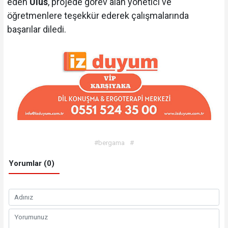
eden
Ulus
, projede görev alan yönetici ve
öğretmenlere teşekkür ederek çalışmalarında
başarılar diledi.
#bergama
#
Yorumlar (0)