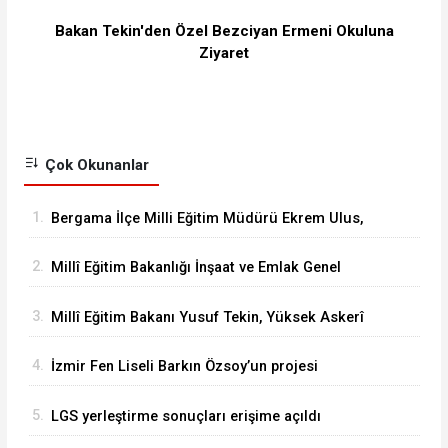
Bakan Tekin'den Özel Bezciyan Ermeni Okuluna
Ziyaret
Çok Okunanlar
1.
Bergama İlçe Milli Eğitim Müdürü Ekrem Ulus,
Bergama Güzel Sanatlar Lisesindeki
2.
Millî Eğitim Bakanlığı İnşaat ve Emlak Genel
çalışmaları inceledi
Müdürü Aynur Gökalp Durna, İzmir'de
3.
Millî Eğitim Bakanı Yusuf Tekin, Yüksek Askerî
İncelemelerde Bulundu
Şûra Toplantısı’na katıldı
4.
İzmir Fen Liseli Barkın Özsoy’un projesi
kutuplarda test edildi
5.
LGS yerleştirme sonuçları erişime açıldı