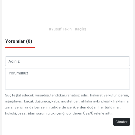
#Yusuf Tekin
#açılış
Yorumlar (0)
Suç teşkil edecek, yasadışı, tehditkar, rahatsız edici, hakaret ve küfür içeren,
aşağılayıcı, küçük düşürücü, kaba, müstehcen, ahlaka aykırı, kişilik haklarına
zarar verici ya da benzeri niteliklerde içeriklerden doğan her türlü mali,
hukuki, cezai, idari sorumluluk içeriği gönderen Üye/Üyeler’e aittir.
Gönder