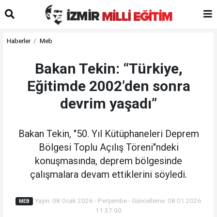
Haberler
Meb
Bakan Tekin: “Türkiye,
Eğitimde 2002’den sonra
devrim yaşadı”
Bakan Tekin, "50. Yıl Kütüphaneleri Deprem
Bölgesi Toplu Açılış Töreni"ndeki
konuşmasında, deprem bölgesinde
çalışmalara devam ettiklerini söyledi.
Yayın: 08 Ocak 2026 - Perşembe - Güncelleme: 08.01.2026
MEB
11:37:00