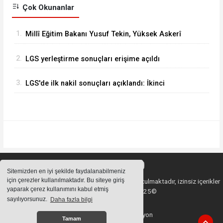
Çok Okunanlar
1.
Millî Eğitim Bakanı Yusuf Tekin, Yüksek Askerî
Şûra Toplantısı’na katıldı
2.
LGS yerleştirme sonuçları erişime açıldı
3.
LGS'de ilk nakil sonuçları açıklandı: İkinci
tercihler 10-12 Ağustos'ta
Sitemizden en iyi şekilde faydalanabilmeniz
için çerezler kullanılmaktadır. Bu siteye giriş
Sitemizde bulunan içeriklerin tüm hakları saklı tutulmaktadır, izinsiz içerikler
yaparak çerez kullanımını kabul etmiş
kullanılamaz. Copyright 2025©
sayılıyorsunuz.
Daha fazla bilgi
Haber Yazılımı:
Web Aksiyon
Tamam