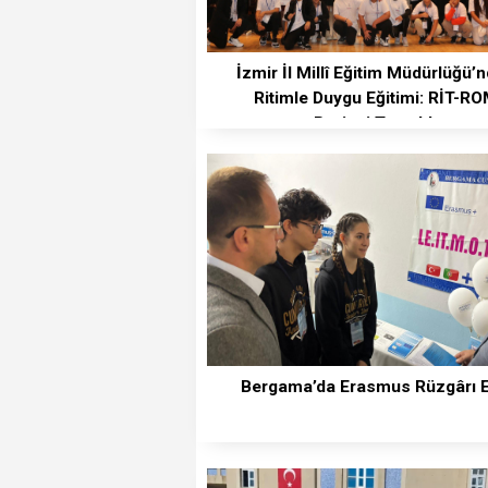
İzmir İl Millî Eğitim Müdürlüğü’
Ritimle Duygu Eğitimi: RİT-R
Projesi Tanıtıldı
Bergama’da Erasmus Rüzgârı E