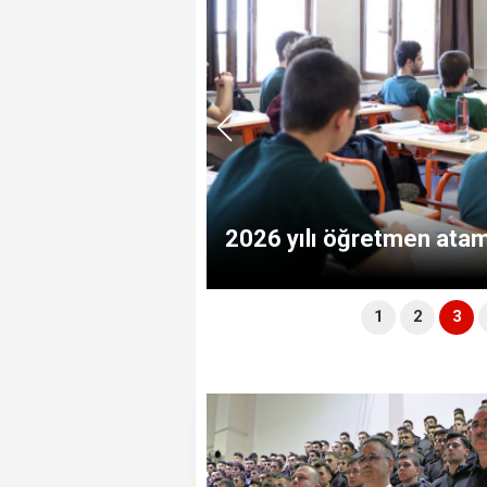
EM zirvesi"
2026 yılı öğretmen atam
1
2
3