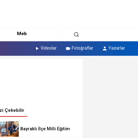
Meb
Videolar
Fotoğraflar
Yazarlar
izi Çekebilir
Bayraklı İlçe Milli Eğitim
Müdürü Büdün'den