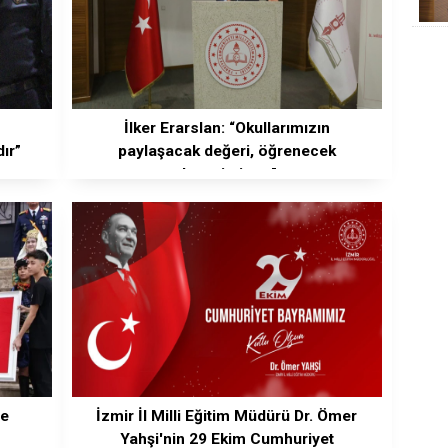
İlker Erarslan: “Okullarımızın
ır”
paylaşacak değeri, öğrenecek
deneyimi var”
de
İzmir İl Milli Eğitim Müdürü Dr. Ömer
Yahşi'nin 29 Ekim Cumhuriyet