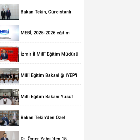
Kaymakam Aksakal'a
ziyaret
Bakan Tekin, Gürcistanlı
mevkidaşı Mikanadze ile
görüştü
MEBİ, 2025-2026 eğitim
yılında 5,6 milyon
kullanıcıya ulaştı
İzmir İl Millî Eğitim Müdürü
Türkiye Yüzyılı Maarif Modeli ile öğrenciler 
Dr. Ömer Yahşi: "15
Temmuz ruhu gelecek
eğlenerek öğrenecek
nesillere aktarılacak"
Millî Eğitim Bakanlığı İYEP'i
2. sınıfları da kapsayacak
şekilde güncelledi
Millî Eğitim Bakanı Yusuf
Tekin, Yüksek Askerî Şûra
Toplantısı’na katıldı
Bakan Tekin'den Özel
Bezciyan Ermeni Okuluna
Ziyaret
Dr. Ömer Yahşi'den 15