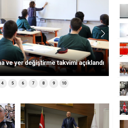
a ve yer değiştirme takvimi açıklandı
4
5
6
7
8
9
10