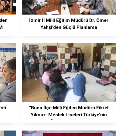
nden
İzmir İl Millî Eğitim Müdürü Dr. Ömer
OM
Yahşi’den Güçlü Planlama
sti
“Buca İlçe Millî Eğitim Müdürü Fikret
Yılmaz: Meslek Liseleri Türkiye’nin
Üretim Gücüdür”