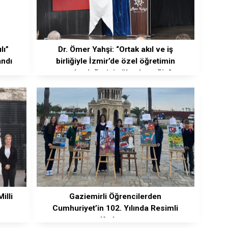
lı”
Dr. Ömer Yahşi: “Ortak akıl ve iş
andı
birliğiyle İzmir’de özel öğretimin
marka değerini yükselteceğiz”
illi
Gaziemirli Öğrencilerden
Cumhuriyet’in 102. Yılında Resimli
Kutlama