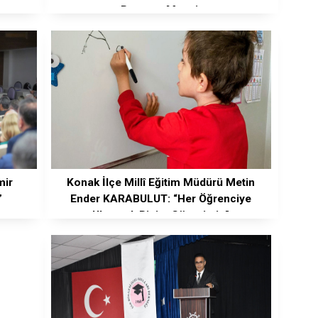
Bayramı Mesajı
mir
Konak İlçe Millî Eğitim Müdürü Metin
”
Ender KARABULUT: “Her Öğrenciye
Ulaşmak Bizim Görevimiz”