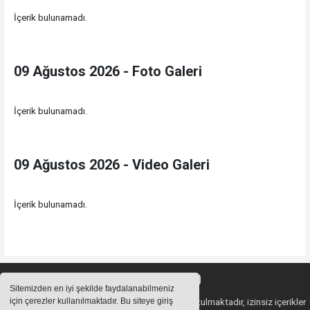
İçerik bulunamadı.
09 Ağustos 2026 - Foto Galeri
İçerik bulunamadı.
09 Ağustos 2026 - Video Galeri
İçerik bulunamadı.
Sitemizden en iyi şekilde faydalanabilmeniz
için çerezler kullanılmaktadır. Bu siteye giriş
Sitemizde bulunan içeriklerin tüm hakları saklı tutulmaktadır, izinsiz içerikler