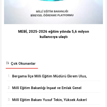
MEBİ, 2025-2026 eğitim yılında 5,6 milyon
kullanıcıya ulaştı
Çok Okunanlar
1.
Bergama İlçe Milli Eğitim Müdürü Ekrem Ulus,
Bergama Güzel Sanatlar Lisesindeki
2.
Millî Eğitim Bakanlığı İnşaat ve Emlak Genel
çalışmaları inceledi
Müdürü Aynur Gökalp Durna, İzmir'de
3.
Millî Eğitim Bakanı Yusuf Tekin, Yüksek Askerî
İncelemelerde Bulundu
Şûra Toplantısı’na katıldı