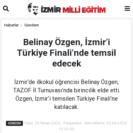
Haberler
Gündem
Belinay Özgen, İzmir’i
Türkiye Finali’nde temsil
edecek
İzmir’de ilkokul öğrencisi Belinay Özgen,
TAZOF İl Turnuvası’nda birincilik elde etti.
Özgen, İzmir’i temsilen Türkiye Finali’ne
katılacak.
Yayın: 30 Nisan 2026 - Perşembe - Güncelleme: 30.04.2026
GÜNDEM
15:33:00