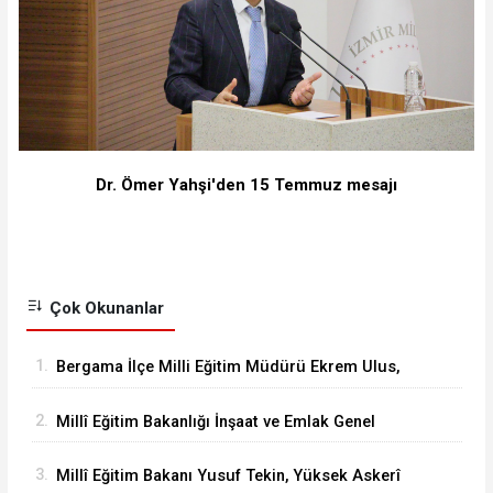
Dr. Ömer Yahşi'den 15 Temmuz mesajı
Çok Okunanlar
1.
Bergama İlçe Milli Eğitim Müdürü Ekrem Ulus,
Bergama Güzel Sanatlar Lisesindeki
2.
Millî Eğitim Bakanlığı İnşaat ve Emlak Genel
çalışmaları inceledi
Müdürü Aynur Gökalp Durna, İzmir'de
3.
Millî Eğitim Bakanı Yusuf Tekin, Yüksek Askerî
İncelemelerde Bulundu