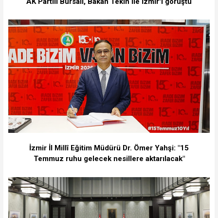
AK Partili Bursalı, Bakan Tekin ile İzmir'i görüştü
İzmir İl Millî Eğitim Müdürü Dr. Ömer Yahşi: "15
Temmuz ruhu gelecek nesillere aktarılacak"