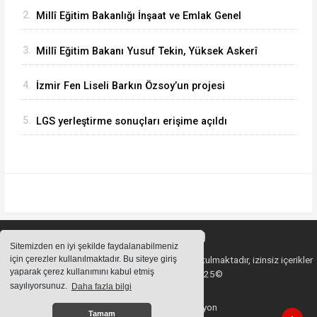
Bergama Güzel Sanatlar Lisesindeki
2.
Millî Eğitim Bakanlığı İnşaat ve Emlak Genel
çalışmaları inceledi
Müdürü Aynur Gökalp Durna, İzmir'de
3.
Millî Eğitim Bakanı Yusuf Tekin, Yüksek Askerî
İncelemelerde Bulundu
Şûra Toplantısı’na katıldı
4.
İzmir Fen Liseli Barkın Özsoy’un projesi
kutuplarda test edildi
5.
LGS yerleştirme sonuçları erişime açıldı
Sitemizden en iyi şekilde faydalanabilmeniz
için çerezler kullanılmaktadır. Bu siteye giriş
Sitemizde bulunan içeriklerin tüm hakları saklı tutulmaktadır, izinsiz içerikler
yaparak çerez kullanımını kabul etmiş
kullanılamaz. Copyright 2025©
sayılıyorsunuz.
Daha fazla bilgi
Haber Yazılımı:
Web Aksiyon
Tamam