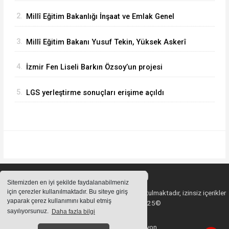
Bergama Güzel Sanatlar Lisesindeki
2.
Millî Eğitim Bakanlığı İnşaat ve Emlak Genel
çalışmaları inceledi
Müdürü Aynur Gökalp Durna, İzmir'de
3.
Millî Eğitim Bakanı Yusuf Tekin, Yüksek Askerî
İncelemelerde Bulundu
Şûra Toplantısı’na katıldı
4.
İzmir Fen Liseli Barkın Özsoy’un projesi
kutuplarda test edildi
5.
LGS yerleştirme sonuçları erişime açıldı
Sitemizden en iyi şekilde faydalanabilmeniz
için çerezler kullanılmaktadır. Bu siteye giriş
Sitemizde bulunan içeriklerin tüm hakları saklı tutulmaktadır, izinsiz içerikler
yaparak çerez kullanımını kabul etmiş
kullanılamaz. Copyright 2025©
sayılıyorsunuz.
Daha fazla bilgi
Haber Yazılımı:
Web Aksiyon