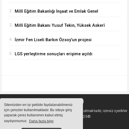
Bergama Güzel Sanatlar Lisesindeki
2.
Millî Eğitim Bakanlığı İnşaat ve Emlak Genel
çalışmaları inceledi
Müdürü Aynur Gökalp Durna, İzmir'de
3.
Millî Eğitim Bakanı Yusuf Tekin, Yüksek Askerî
İncelemelerde Bulundu
Şûra Toplantısı’na katıldı
4.
İzmir Fen Liseli Barkın Özsoy’un projesi
kutuplarda test edildi
5.
LGS yerleştirme sonuçları erişime açıldı
Sitemizden en iyi şekilde faydalanabilmeniz
için çerezler kullanılmaktadır. Bu siteye giriş
Sitemizde bulunan içeriklerin tüm hakları saklı tutulmaktadır, izinsiz içerikler
yaparak çerez kullanımını kabul etmiş
kullanılamaz. Copyright 2025©
sayılıyorsunuz.
Daha fazla bilgi